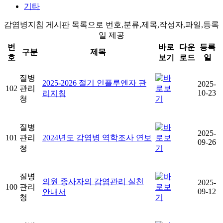
기타
감염병지침 게시판 목록으로 번호,분류,제목,작성자,파일,등록
일 제공
번
바로
다운
등록
구분
제목
호
보기
로드
일
질병
2025-2026 절기 인플루엔자 관
2025-
102
관리
10-23
리지침
청
질병
2025-
101
관리
2024년도 감염병 역학조사 연보
09-26
청
질병
의원 종사자의 감염관리 실천
2025-
100
관리
09-12
안내서
청