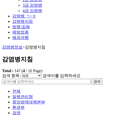
3급 감염병
4급 감염병
감염병 ㄱ~ㅎ
감염병지침
법령/조례
예방접종
해외여행
감염병정보
>
감염병지침
감염병지침
Total :
147
(
4
/
10
Page)
검색 항목
검색어를 입력하세요
검색
전체
질병관리청
중앙방역대책본부
환경부
검역