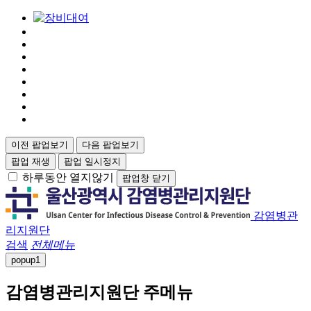
이전 팝업보기
다음 팝업보기
팝업 재생
팝업 일시정지
하루동안 열지않기
팝업창 닫기
감염병관
리지원단
검색
전체메뉴
popup
1
감염병관리지원단 주메뉴