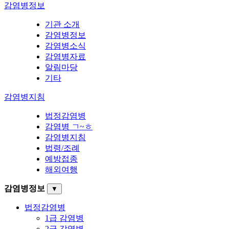
감염병정보
기관 소개
감염병정보
감염병소식
감염병자료
알림마당
기타
감염병지침
법정감염병
감염병 ㄱ~ㅎ
감염병지침
법령/조례
예방접종
해외여행
감염병정보
▼
법정감염병
1급 감염병
2급 감염병