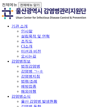
전체메뉴
전체메뉴 닫기
기관 소개
인사말
설립목적 및 연혁
조직도
CI소개
미션과 비전
오시는길
감염병정보
법정감염병
감염병 ㄱ~ㅎ
감염병지침
법령/조례
예방접종
해외여행
감염병소식
울산 감염병 발생현황
감염병 동향