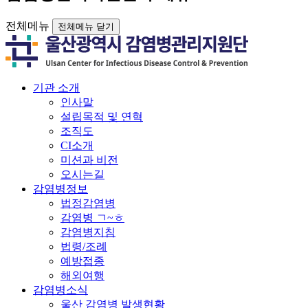
전체메뉴
전체메뉴 닫기
기관 소개
인사말
설립목적 및 연혁
조직도
CI소개
미션과 비전
오시는길
감염병정보
법정감염병
감염병 ㄱ~ㅎ
감염병지침
법령/조례
예방접종
해외여행
감염병소식
울산 감염병 발생현황