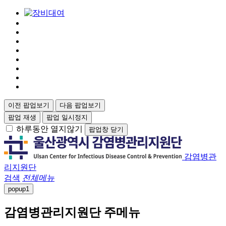
이전 팝업보기
다음 팝업보기
팝업 재생
팝업 일시정지
하루동안 열지않기
팝업창 닫기
감염병관
리지원단
검색
전체메뉴
popup
1
감염병관리지원단 주메뉴