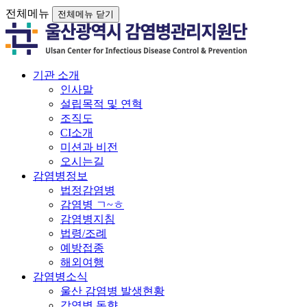
전체메뉴
전체메뉴 닫기
기관 소개
인사말
설립목적 및 연혁
조직도
CI소개
미션과 비전
오시는길
감염병정보
법정감염병
감염병 ㄱ~ㅎ
감염병지침
법령/조례
예방접종
해외여행
감염병소식
울산 감염병 발생현황
감염병 동향