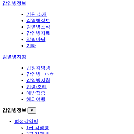
감염병정보
기관 소개
감염병정보
감염병소식
감염병자료
알림마당
기타
감염병지침
법정감염병
감염병 ㄱ~ㅎ
감염병지침
법령/조례
예방접종
해외여행
감염병정보
▼
법정감염병
1급 감염병
2급 감염병