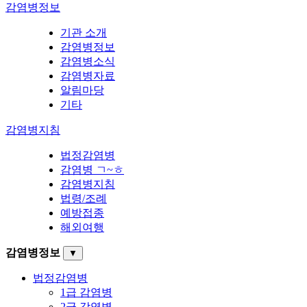
감염병정보
기관 소개
감염병정보
감염병소식
감염병자료
알림마당
기타
감염병지침
법정감염병
감염병 ㄱ~ㅎ
감염병지침
법령/조례
예방접종
해외여행
감염병정보
▼
법정감염병
1급 감염병
2급 감염병