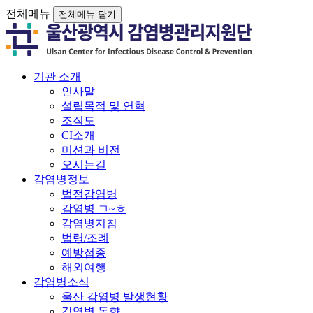
전체메뉴
전체메뉴 닫기
기관 소개
인사말
설립목적 및 연혁
조직도
CI소개
미션과 비전
오시는길
감염병정보
법정감염병
감염병 ㄱ~ㅎ
감염병지침
법령/조례
예방접종
해외여행
감염병소식
울산 감염병 발생현황
감염병 동향