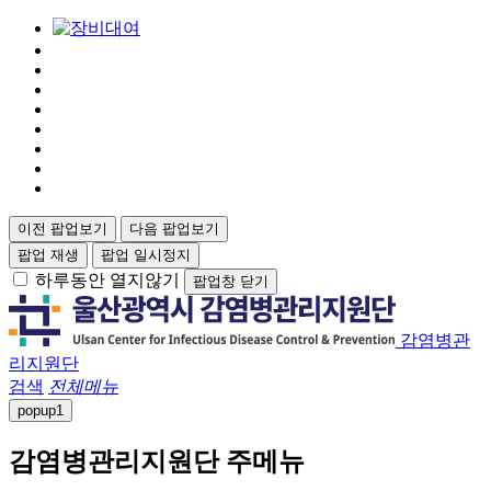
이전 팝업보기
다음 팝업보기
팝업 재생
팝업 일시정지
하루동안 열지않기
팝업창 닫기
감염병관
리지원단
검색
전체메뉴
popup
1
감염병관리지원단 주메뉴