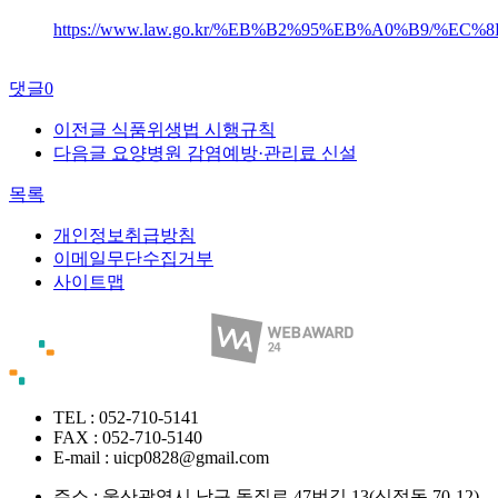
https://www.law.go.kr/%EB%B2%95%EB%A0%B9/
댓글
0
이전글
식품위생법 시행규칙
다음글
요양병원 감염예방·관리료 신설
목록
개인정보취급방침
이메일무단수집거부
사이트맵
TEL : 052-710-5141
FAX : 052-710-5140
E-mail : uicp0828@gmail.com
주소 :
울산광역시 남구 돋질로 47번길 13(신정동 70-12)