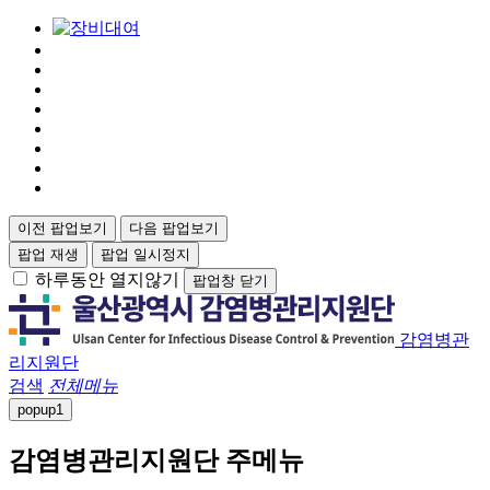
이전 팝업보기
다음 팝업보기
팝업 재생
팝업 일시정지
하루동안 열지않기
팝업창 닫기
감염병관
리지원단
검색
전체메뉴
popup
1
감염병관리지원단 주메뉴