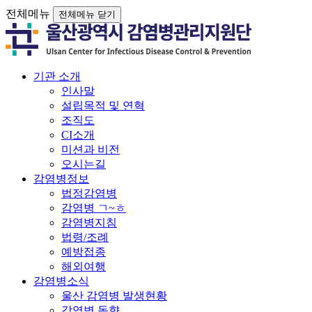
전체메뉴
전체메뉴 닫기
기관 소개
인사말
설립목적 및 연혁
조직도
CI소개
미션과 비전
오시는길
감염병정보
법정감염병
감염병 ㄱ~ㅎ
감염병지침
법령/조례
예방접종
해외여행
감염병소식
울산 감염병 발생현황
감염병 동향