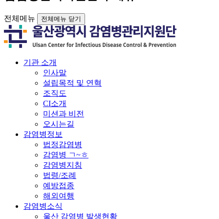
전체메뉴
전체메뉴 닫기
기관 소개
인사말
설립목적 및 연혁
조직도
CI소개
미션과 비전
오시는길
감염병정보
법정감염병
감염병 ㄱ~ㅎ
감염병지침
법령/조례
예방접종
해외여행
감염병소식
울산 감염병 발생현황