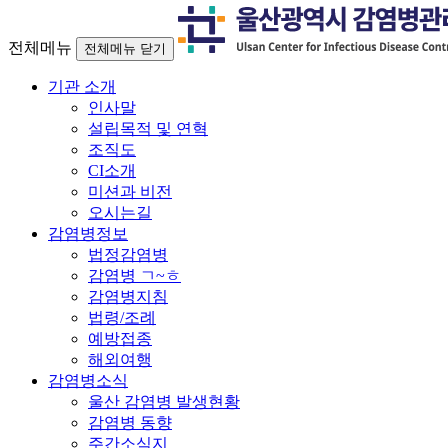
전체메뉴
전체메뉴 닫기
기관 소개
인사말
설립목적 및 연혁
조직도
CI소개
미션과 비전
오시는길
감염병정보
법정감염병
감염병 ㄱ~ㅎ
감염병지침
법령/조례
예방접종
해외여행
감염병소식
울산 감염병 발생현황
감염병 동향
주간소식지