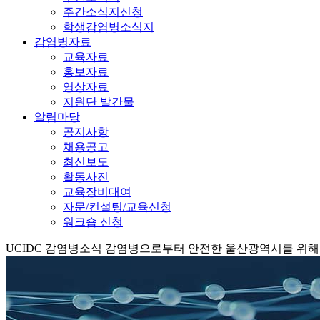
주간소식지신청
학생감염병소식지
감염병자료
교육자료
홍보자료
영상자료
지원단 발간물
알림마당
공지사항
채용공고
최신보도
활동사진
교육장비대여
자문/컨설팅/교육신청
워크숍 신청
UCIDC
감염병소식
감염병으로부터 안전한 울산광역시를 위해