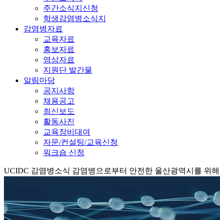
주간소식지신청
학생감염병소식지
감염병자료
교육자료
홍보자료
영상자료
지원단 발간물
알림마당
공지사항
채용공고
최신보도
활동사진
교육장비대여
자문/컨설팅/교육신청
워크숍 신청
UCIDC
감염병소식
감염병으로부터 안전한 울산광역시를 위해