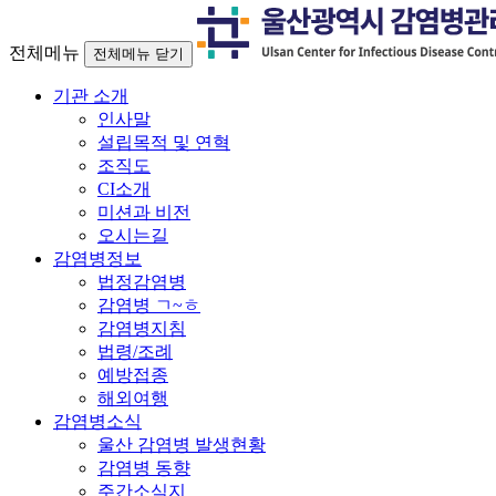
전체메뉴
전체메뉴 닫기
기관 소개
인사말
설립목적 및 연혁
조직도
CI소개
미션과 비전
오시는길
감염병정보
법정감염병
감염병 ㄱ~ㅎ
감염병지침
법령/조례
예방접종
해외여행
감염병소식
울산 감염병 발생현황
감염병 동향
주간소식지