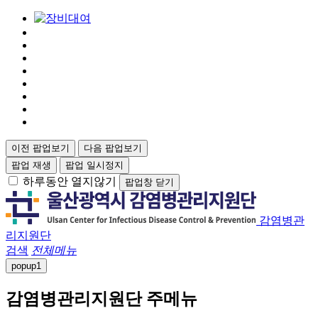
이전 팝업보기
다음 팝업보기
팝업 재생
팝업 일시정지
하루동안 열지않기
팝업창 닫기
감염병관
리지원단
검색
전체메뉴
popup
1
감염병관리지원단 주메뉴