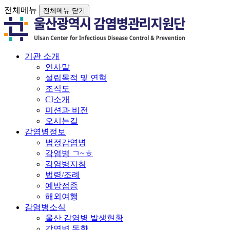
전체메뉴
전체메뉴 닫기
기관 소개
인사말
설립목적 및 연혁
조직도
CI소개
미션과 비전
오시는길
감염병정보
법정감염병
감염병 ㄱ~ㅎ
감염병지침
법령/조례
예방접종
해외여행
감염병소식
울산 감염병 발생현황
감염병 동향