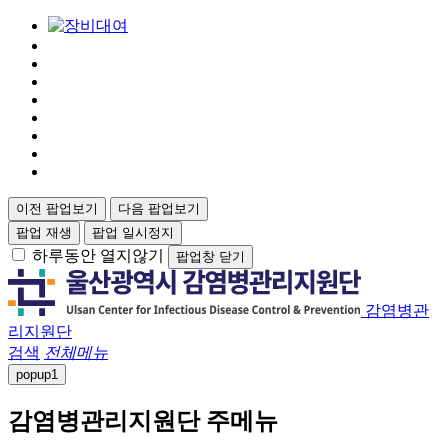
이전 팝업보기
다음 팝업보기
팝업 재생
팝업 일시정지
하루동안 열지않기
팝업창 닫기
감염병관
리지원단
검색
전체메뉴
popup
1
감염병관리지원단 주메뉴