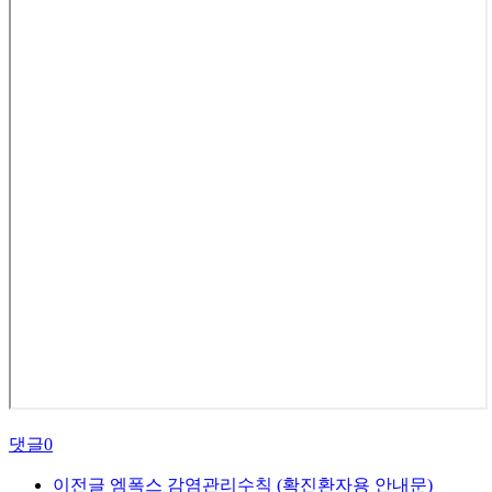
댓글
0
이전글
엠폭스 감염관리수칙 (확진환자용 안내문)