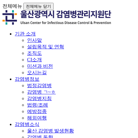
전체메뉴
전체메뉴 닫기
기관 소개
인사말
설립목적 및 연혁
조직도
CI소개
미션과 비전
오시는길
감염병정보
법정감염병
감염병 ㄱ~ㅎ
감염병지침
법령/조례
예방접종
해외여행
감염병소식
울산 감염병 발생현황
감염병 동향