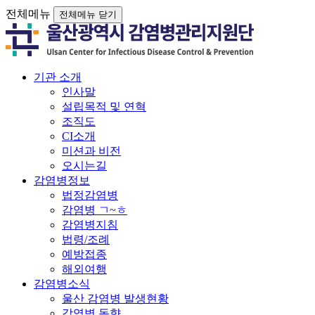
전체메뉴
전체메뉴 닫기
기관 소개
인사말
설립목적 및 연혁
조직도
CI소개
미션과 비전
오시는길
감염병정보
법정감염병
감염병 ㄱ~ㅎ
감염병지침
법령/조례
예방접종
해외여행
감염병소식
울산 감염병 발생현황
감염병 동향