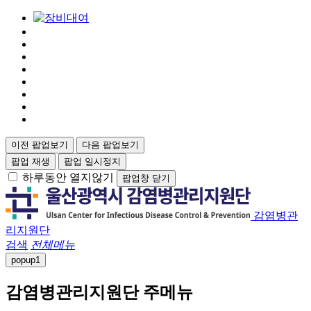
이전 팝업보기
다음 팝업보기
팝업 재생
팝업 일시정지
하루동안 열지않기
팝업창 닫기
감염병관
리지원단
검색
전체메뉴
popup
1
감염병관리지원단 주메뉴