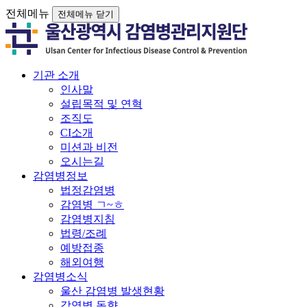
전체메뉴
전체메뉴 닫기
기관 소개
인사말
설립목적 및 연혁
조직도
CI소개
미션과 비전
오시는길
감염병정보
법정감염병
감염병 ㄱ~ㅎ
감염병지침
법령/조례
예방접종
해외여행
감염병소식
울산 감염병 발생현황
감염병 동향