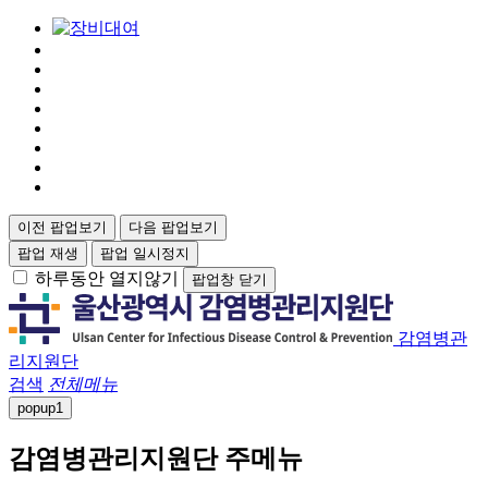
이전 팝업보기
다음 팝업보기
팝업 재생
팝업 일시정지
하루동안 열지않기
팝업창 닫기
감염병관
리지원단
검색
전체메뉴
popup
1
감염병관리지원단 주메뉴