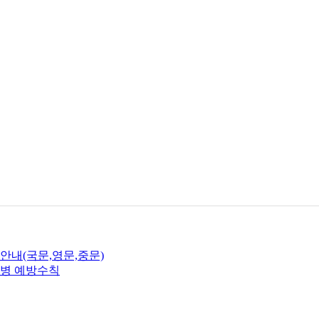
안내(국문,영문,중문)
염병 예방수칙