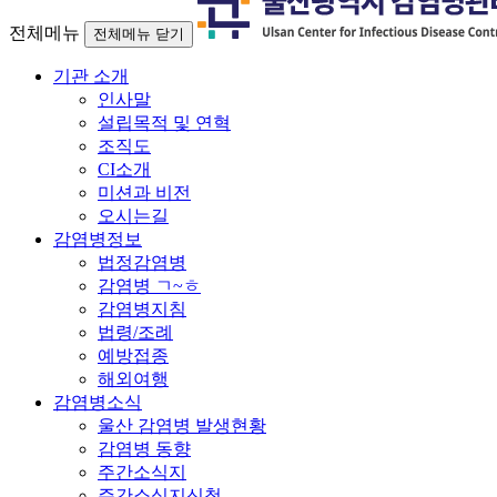
전체메뉴
전체메뉴 닫기
기관 소개
인사말
설립목적 및 연혁
조직도
CI소개
미션과 비전
오시는길
감염병정보
법정감염병
감염병 ㄱ~ㅎ
감염병지침
법령/조례
예방접종
해외여행
감염병소식
울산 감염병 발생현황
감염병 동향
주간소식지
주간소식지신청