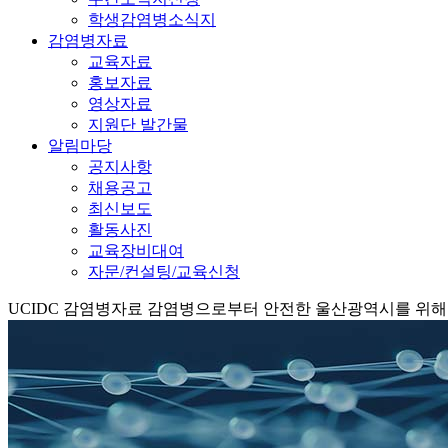
학생감염병소식지
감염병자료
교육자료
홍보자료
영상자료
지원단 발간물
알림마당
공지사항
채용공고
최신보도
활동사진
교육장비대여
자문/컨설팅/교육신청
UCIDC
감염병자료
감염병으로부터 안전한 울산광역시를 위해