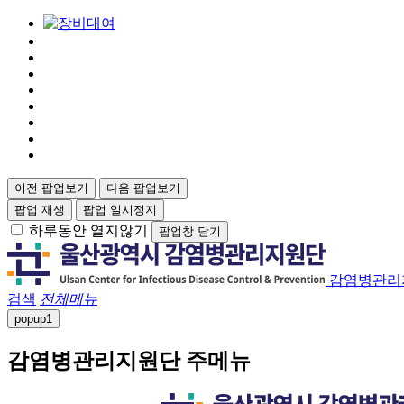
이전 팝업보기
다음 팝업보기
팝업 재생
팝업 일시정지
하루동안 열지않기
팝업창 닫기
감염병관리
검색
전체메뉴
popup
1
감염병관리지원단 주메뉴