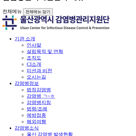
전체메뉴
전체메뉴 닫기
기관 소개
인사말
설립목적 및 연혁
조직도
CI소개
미션과 비전
오시는길
감염병정보
법정감염병
감염병 ㄱ~ㅎ
감염병지침
법령/조례
예방접종
해외여행
감염병소식
울산 감염병 발생현황