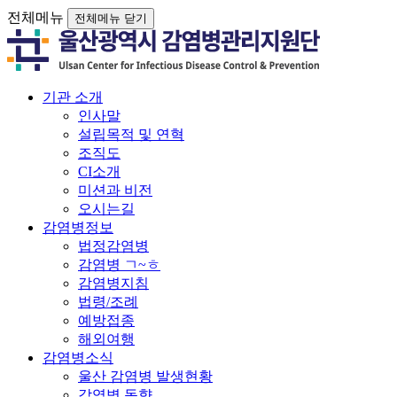
전체메뉴
전체메뉴 닫기
기관 소개
인사말
설립목적 및 연혁
조직도
CI소개
미션과 비전
오시는길
감염병정보
법정감염병
감염병 ㄱ~ㅎ
감염병지침
법령/조례
예방접종
해외여행
감염병소식
울산 감염병 발생현황
감염병 동향