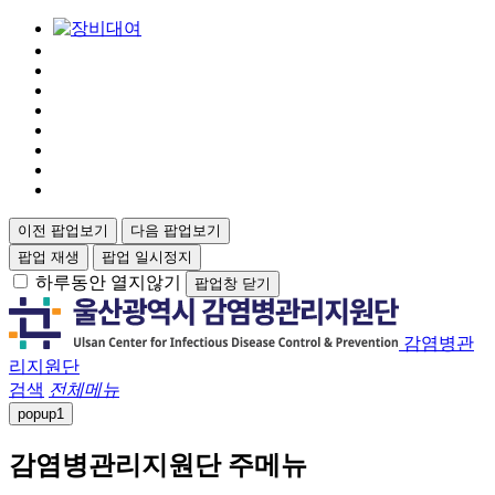
이전 팝업보기
다음 팝업보기
팝업 재생
팝업 일시정지
하루동안 열지않기
팝업창 닫기
감염병관
리지원단
검색
전체메뉴
popup
1
감염병관리지원단 주메뉴