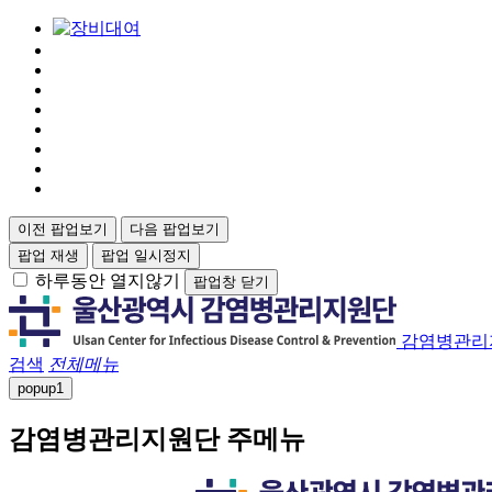
이전 팝업보기
다음 팝업보기
팝업 재생
팝업 일시정지
하루동안 열지않기
팝업창 닫기
감염병관리
검색
전체메뉴
popup
1
감염병관리지원단 주메뉴