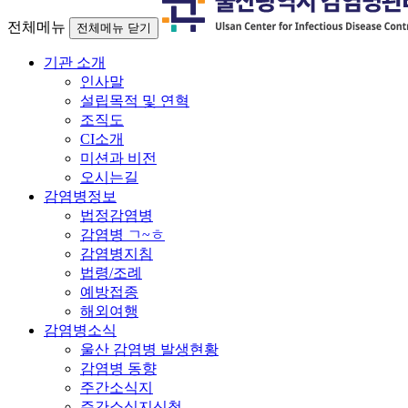
전체메뉴
전체메뉴 닫기
기관 소개
인사말
설립목적 및 연혁
조직도
CI소개
미션과 비전
오시는길
감염병정보
법정감염병
감염병 ㄱ~ㅎ
감염병지침
법령/조례
예방접종
해외여행
감염병소식
울산 감염병 발생현황
감염병 동향
주간소식지
주간소식지신청