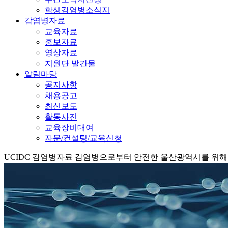
학생감염병소식지
감염병자료
교육자료
홍보자료
영상자료
지원단 발간물
알림마당
공지사항
채용공고
최신보도
활동사진
교육장비대여
자문/컨설팅/교육신청
UCIDC
감염병자료
감염병으로부터 안전한 울산광역시를 위해