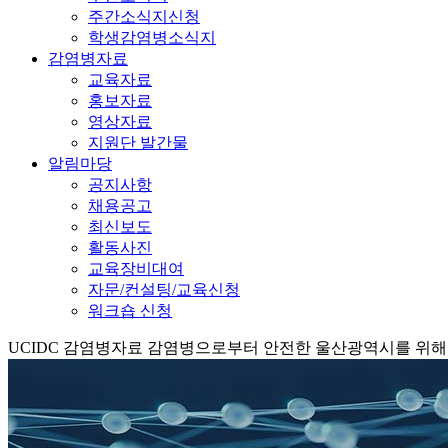
주간소식지신청
학생감염병소식지
감염병자료
교육자료
홍보자료
영상자료
지원단 발간물
알림마당
공지사항
채용공고
최신보도
활동사진
교육장비대여
자문/컨설팅/교육신청
워크숍 신청
UCIDC
감염병자료
감염병으로부터 안전한 울산광역시를 위해