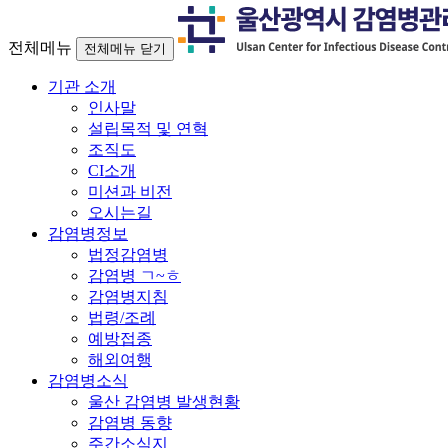
전체메뉴
전체메뉴 닫기
기관 소개
인사말
설립목적 및 연혁
조직도
CI소개
미션과 비전
오시는길
감염병정보
법정감염병
감염병 ㄱ~ㅎ
감염병지침
법령/조례
예방접종
해외여행
감염병소식
울산 감염병 발생현황
감염병 동향
주간소식지