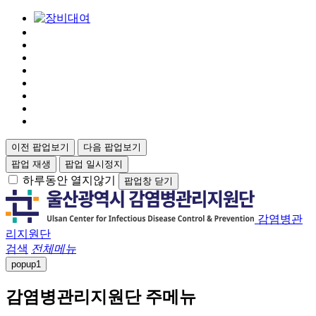
이전 팝업보기
다음 팝업보기
팝업 재생
팝업 일시정지
하루동안 열지않기
팝업창 닫기
감염병관
리지원단
검색
전체메뉴
popup
1
감염병관리지원단 주메뉴