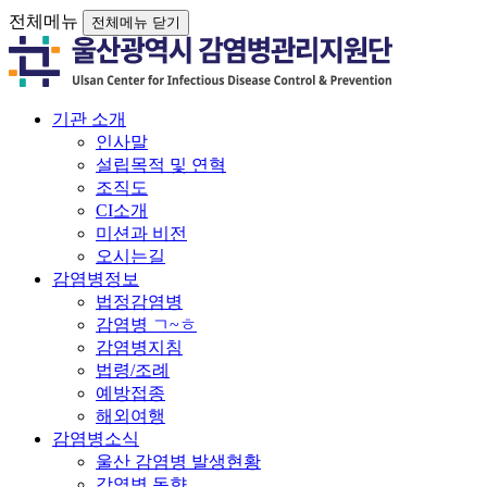
전체메뉴
전체메뉴 닫기
기관 소개
인사말
설립목적 및 연혁
조직도
CI소개
미션과 비전
오시는길
감염병정보
법정감염병
감염병 ㄱ~ㅎ
감염병지침
법령/조례
예방접종
해외여행
감염병소식
울산 감염병 발생현황
감염병 동향