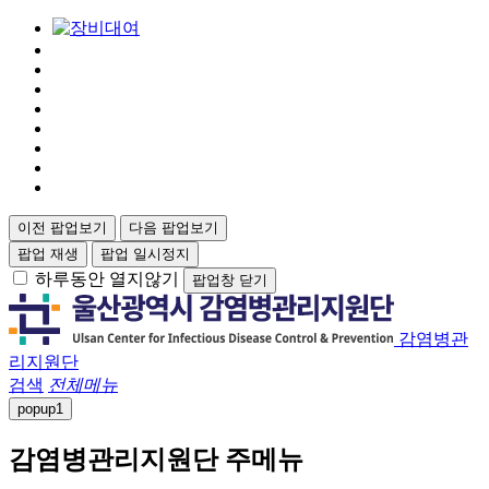
이전 팝업보기
다음 팝업보기
팝업 재생
팝업 일시정지
하루동안 열지않기
팝업창 닫기
감염병관
리지원단
검색
전체메뉴
popup
1
감염병관리지원단 주메뉴