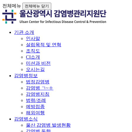
전체메뉴
전체메뉴 닫기
기관 소개
인사말
설립목적 및 연혁
조직도
CI소개
미션과 비전
오시는길
감염병정보
법정감염병
감염병 ㄱ~ㅎ
감염병지침
법령/조례
예방접종
해외여행
감염병소식
울산 감염병 발생현황
감염병 동향