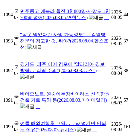
국
민주콩고 에볼라 확진 3천800명·사망도 1천
2026-
1094
44
08-05
내
700명 넘어(2026.08.05.연합뉴스)
“잘못 먹었다간 사망 가능성도”… 감염병
국
2026-
1093
전문의 경고한 것, 뭐야?(2026.08.04.헬스조
37
08-05
내
선)
경기도, 파주 이어 김포에 '말라리아 경보'
국
2026-
1092
발령…"감염 주의"(2026.08.03.뉴스1)
38
08-04
내
바이오노트, 원숭이두창바이러스 신속항원
국
2026-
1091
검출 키트 특허 등(2026.08.03.마이데일리)
57
08-03
내
국
여름 해외여행후 고열…그냥 넘기면 안되
2026-
1090
161
08-03
내
는 이유(2026.08.03.뉴시스)