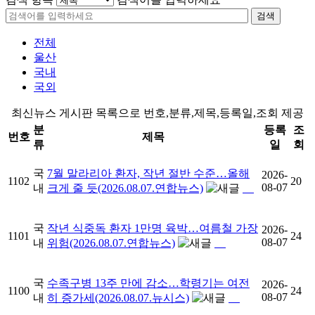
검색
전체
울산
국내
국외
최신뉴스 게시판 목록으로 번호,분류,제목,등록일,조회 제공
분
등록
조
번호
제목
류
일
회
국
7월 말라리아 환자, 작년 절반 수준…올해
2026-
1102
20
08-07
내
크게 줄 듯(2026.08.07.연합뉴스)
국
작년 식중독 환자 1만명 육박…여름철 가장
2026-
1101
24
08-07
내
위험(2026.08.07.연합뉴스)
국
수족구병 13주 만에 감소…학령기는 여전
2026-
1100
24
08-07
내
히 증가세(2026.08.07.뉴시스)