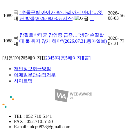
국
"수족구병 아이가 팔·다리까지 마비"…잇
2026-
1089
56
08-03
내
단 발생(2026.08.03.뉴시스)
캄필로박터균 감염증 급증…“생닭 손질할
국
2026-
1088
72
때 물 튀지 않게 해야”(2026.07.31.동아일보)
07-31
내
[처음]
[이전5페이지]
1
2
3
4
5
[다음5페이지]
[끝]
개인정보취급방침
이메일무단수집거부
사이트맵
TEL : 052-710-5141
FAX : 052-710-5140
E-mail : uicp0828@gmail.com