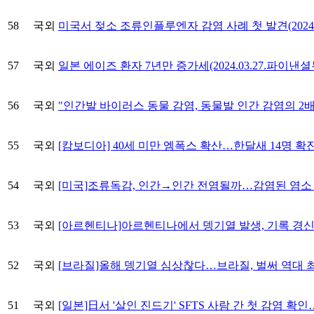
58
국외
미국서 젖소 조류인플루엔자 감염 사례 첫 발견(2024.0
57
국외
일본 에이즈 환자 7년만 증가세(2024.03.27.파이낸셜
56
국외
"인간발 바이러스 동물 감염, 동물발 인간 감염의 2배"(2
55
국외
[캄보디아] 40세 미만 엠폭스 확산…한달새 14명 확진(2
54
국외
[미국]조류독감, 인간→인간 전염될까…감염된 염소 발견, 
53
국외
[아르헨티나]아르헨티나에서 뎅기열 발생, 기록 경신 예정(20
52
국외
[브라질]올해 뎅기열 심상찮다…브라질, 벌써 역대 최다 
51
국외
[일본]日서 '살인 진드기' SFTS 사람 간 첫 감염 확인…