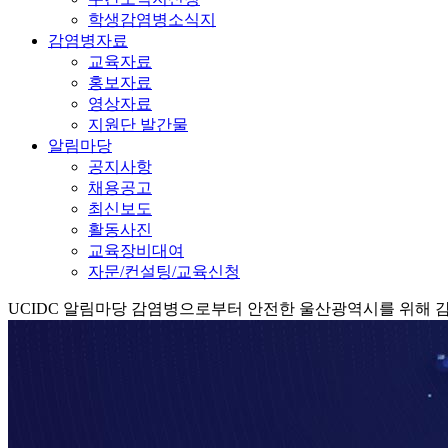
학생감염병소식지
감염병자료
교육자료
홍보자료
영상자료
지원단 발간물
알림마당
공지사항
채용공고
최신보도
활동사진
교육장비대여
자문/컨설팅/교육신청
UCIDC
알림마당
감염병으로부터 안전한 울산광역시를 위해 