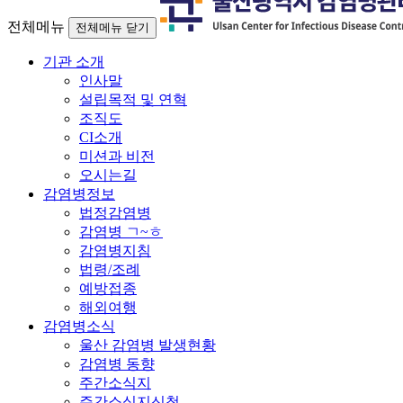
전체메뉴
전체메뉴 닫기
기관 소개
인사말
설립목적 및 연혁
조직도
CI소개
미션과 비전
오시는길
감염병정보
법정감염병
감염병 ㄱ~ㅎ
감염병지침
법령/조례
예방접종
해외여행
감염병소식
울산 감염병 발생현황
감염병 동향
주간소식지
주간소식지신청