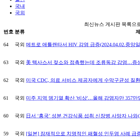
국내
국외
최신뉴스 게시판 목록으로
번호
분류
64
국외
메트로 애틀랜타서 HIV 감염 급증(2024.04.02.중앙
63
국외
美 텍사스서 젖소와 접촉했는데 조류독감 감염…증상은 눈 
62
국외
미국 CDC, 의료 서비스 제공자에게 수막구균성 질환 증가 경고
61
국외
미주 지역 뎅기열 확산 '비상'…올해 감염자만 357만명(2
60
국외
日서 ‘홍국’ 성분 건강식품 섭취 신장병 사망자 나와(202
59
국외
[일본] 잠재적으로 치명적인 패혈성 인두염 사례 급증 경고 로