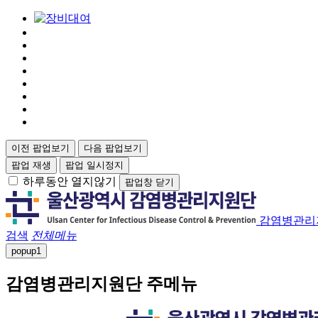
이전 팝업보기
다음 팝업보기
팝업 재생
팝업 일시정지
하루동안 열지않기
팝업창 닫기
감염병관리
검색
전체메뉴
popup
1
감염병관리지원단 주메뉴