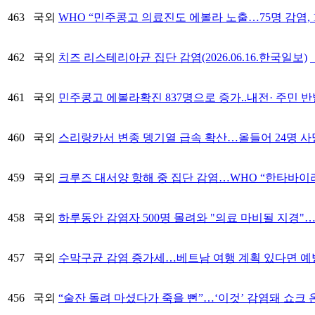
463
국외
WHO “민주콩고 의료진도 에볼라 노출…75명 감염, 17명
462
국외
치즈 리스테리아균 집단 감염(2026.06.16.한국일보)
461
국외
민주콩고 에볼라확진 837명으로 증가..내전· 주민 반발로
460
국외
스리랑카서 변종 뎅기열 급속 확산…올들어 24명 사망(2
459
국외
크루즈 대서양 항해 중 집단 감염…WHO “한타바이러스 누
458
국외
하루동안 감염자 500명 몰려와 "의료 마비될 지경"…나
457
국외
수막구균 감염 증가세…베트남 여행 계획 있다면 예방접종
456
국외
“술잔 돌려 마셨다가 죽을 뻔”…‘이것’ 감염돼 쇼크 온 1