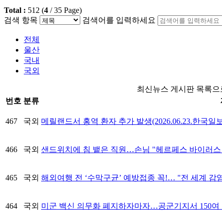
Total :
512
(
4
/
35
Page)
검색 항목
검색어를 입력하세요
전체
울산
국내
국외
최신뉴스 게시판 목록으로
번호
분류
467
국외
메릴랜드서 홍역 환자 추가 발생(2026.06.23.한국일보
466
국외
샌드위치에 침 뱉은 직원…손님 "헤르페스 바이러스 감염
465
국외
해외여행 전 ‘수막구균’ 예방접종 꼭!… "전 세계 감염 
464
국외
미군 백신 의무화 폐지하자마자…공군기지서 150여 명 독감