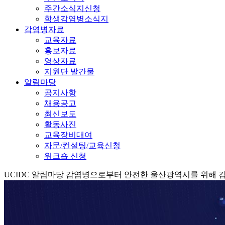
주간소식지신청
학생감염병소식지
감염병자료
교육자료
홍보자료
영상자료
지원단 발간물
알림마당
공지사항
채용공고
최신보도
활동사진
교육장비대여
자문/컨설팅/교육신청
워크숍 신청
UCIDC
알림마당
감염병으로부터 안전한 울산광역시를 위해 