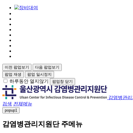
이전 팝업보기
다음 팝업보기
팝업 재생
팝업 일시정지
하루동안 열지않기
팝업창 닫기
감염병관리
검색
전체메뉴
popup
1
감염병관리지원단 주메뉴