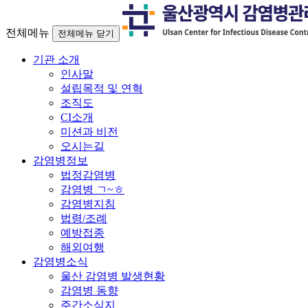
전체메뉴
전체메뉴 닫기
기관 소개
인사말
설립목적 및 연혁
조직도
CI소개
미션과 비전
오시는길
감염병정보
법정감염병
감염병 ㄱ~ㅎ
감염병지침
법령/조례
예방접종
해외여행
감염병소식
울산 감염병 발생현황
감염병 동향
주간소식지