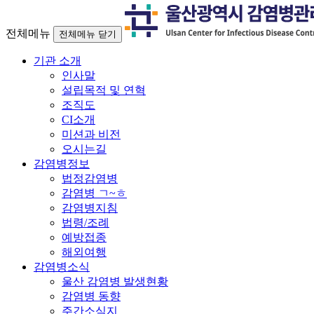
전체메뉴
전체메뉴 닫기
기관 소개
인사말
설립목적 및 연혁
조직도
CI소개
미션과 비전
오시는길
감염병정보
법정감염병
감염병 ㄱ~ㅎ
감염병지침
법령/조례
예방접종
해외여행
감염병소식
울산 감염병 발생현황
감염병 동향
주간소식지