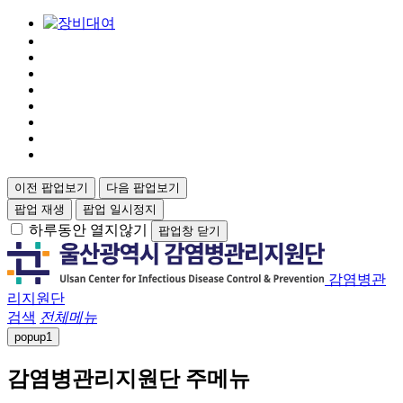
이전 팝업보기
다음 팝업보기
팝업 재생
팝업 일시정지
하루동안 열지않기
팝업창 닫기
감염병관
리지원단
검색
전체메뉴
popup
1
감염병관리지원단 주메뉴