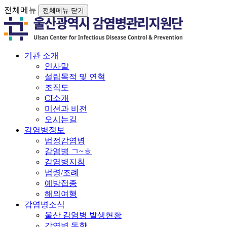
전체메뉴
전체메뉴 닫기
기관 소개
인사말
설립목적 및 연혁
조직도
CI소개
미션과 비전
오시는길
감염병정보
법정감염병
감염병 ㄱ~ㅎ
감염병지침
법령/조례
예방접종
해외여행
감염병소식
울산 감염병 발생현황
감염병 동향