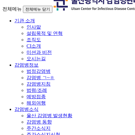
전체메뉴
전체메뉴 닫기
기관 소개
인사말
설립목적 및 연혁
조직도
CI소개
미션과 비전
오시는길
감염병정보
법정감염병
감염병 ㄱ~ㅎ
감염병지침
법령/조례
예방접종
해외여행
감염병소식
울산 감염병 발생현황
감염병 동향
주간소식지
주간소식지신청