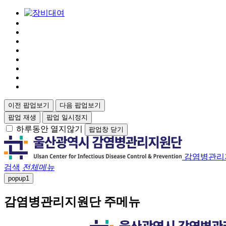
이전 팝업보기
다음 팝업보기
팝업 재생
팝업 일시정지
하루동안 열지않기
팝업창 닫기
감염병관리
검색
전체메뉴
popup
1
감염병관리지원단 주메뉴