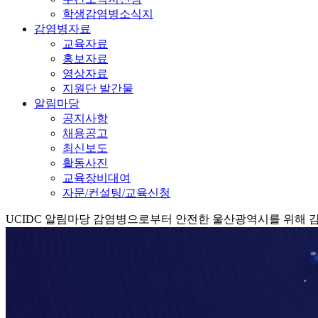
학생감염병소식지
감염병자료
교육자료
홍보자료
영상자료
지원단 발간물
알림마당
공지사항
채용공고
최신보도
활동사진
교육장비대여
자문/컨설팅/교육신청
UCIDC
알림마당
감염병으로부터 안전한 울산광역시를 위해 