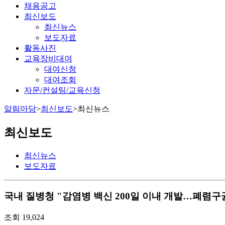
채용공고
최신보도
최신뉴스
보도자료
활동사진
교육장비대여
대여신청
대여조회
자문/컨설팅/교육신청
알림마당
>
최신보도
>
최신뉴스
최신보도
최신뉴스
보도자료
국내
질병청 "감염병 백신 200일 이내 개발…폐렴구균 등
조회
19,024