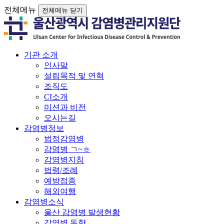
전체메뉴
전체메뉴 닫기
기관 소개
인사말
설립목적 및 연혁
조직도
CI소개
미션과 비전
오시는길
감염병정보
법정감염병
감염병 ㄱ~ㅎ
감염병지침
법령/조례
예방접종
해외여행
감염병소식
울산 감염병 발생현황
감염병 동향