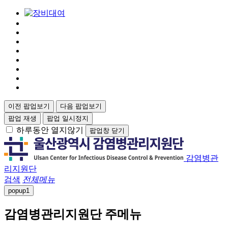
이전 팝업보기
다음 팝업보기
팝업 재생
팝업 일시정지
하루동안 열지않기
팝업창 닫기
감염병관
리지원단
검색
전체메뉴
popup
1
감염병관리지원단 주메뉴