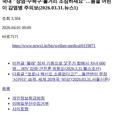
국내
"장염·수족구·볼거리 조심하세요"…봄철 어린
이 감염병 주의보(2026.03.31.뉴스1)
조회
3,304
2026-04-01 00:00
바로가기
https://www.news1.kr/bio/welfare-medical/6119871
이전글
‘몰래’ 정자 기증으로 父子가 합해서 자녀 600
명… HIV 감염·근친혼 위험도(2026.3.31.헬스조선)
다음글
“코로나 백신도 소용없다고?”…돌연변이 무장
‘시카다’ 습격, 세계 20개국 ‘비상’(2026.03.31.서울신문)
목록
개인정보취급방침
이메일무단수집거부
사이트맵