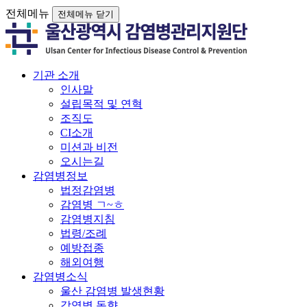
전체메뉴
전체메뉴 닫기
기관 소개
인사말
설립목적 및 연혁
조직도
CI소개
미션과 비전
오시는길
감염병정보
법정감염병
감염병 ㄱ~ㅎ
감염병지침
법령/조례
예방접종
해외여행
감염병소식
울산 감염병 발생현황
감염병 동향