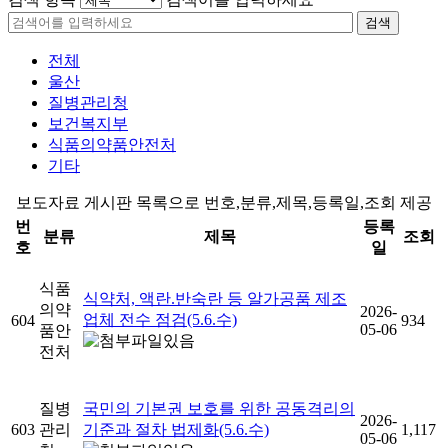
검색
전체
울산
질병관리청
보건복지부
식품의약품안전처
기타
보도자료 게시판 목록으로 번호,분류,제목,등록일,조회 제공
번
등록
분류
제목
조회
호
일
식품
식약처, 액란.반숙란 등 알가공품 제조
의약
2026-
업체 전수 점검(5.6.수)
604
934
05-06
품안
전처
질병
국민의 기본권 보호를 위한 공동격리의
2026-
603
관리
기준과 절차 법제화(5.6.수)
1,117
05-06