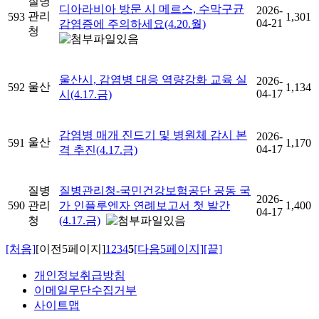
질병
디아라비아 방문 시 메르스, 수막구균
2026-
관리
593
1,301
04-21
감염증에 주의하세요(4.20.월)
청
울산시, 감염병 대응 역량강화 교육 실
2026-
울산
592
1,134
04-17
시(4.17.금)
감염병 매개 진드기 및 병원체 감시 본
2026-
울산
591
1,170
04-17
격 추진(4.17.금)
질병
질병관리청-국민건강보험공단 공동 국
2026-
590
관리
가 인플루엔자 연례보고서 첫 발간
1,400
04-17
청
(4.17.금)
[처음]
[이전5페이지]
1
2
3
4
5
[다음5페이지]
[끝]
개인정보취급방침
이메일무단수집거부
사이트맵