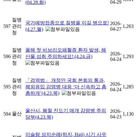
04-29
(04.28.화)
질병
국가예방접종으로 질병을 이길 병으로!
2026-
597
관리
1,263
04-27
(4.27.월)
청
질병
올해 첫 비브리오패혈증 환자 발생, 해
2026-
596
관리
산물 섭취 주의하세요!.(4.24.금)
1,293
04-24
청
질병
「검역법」 개정안 국회 본회의 통과,
2026-
595
관리
해외유입 감염병 대응 ‘더 신속하고 촘
1,285
04-24
청
촘하게’(4.23.목)
울산시, 봄철 진드기 매개 감염병 주의
2026-
울산
594
1,130
04-23
당부(4.23.목)
이슬람 성지순례(하지, Hajj) 시기 사우