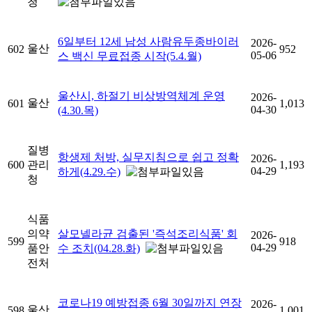
청
6일부터 12세 남성 사람유두종바이러
2026-
울산
602
952
05-06
스 백신 무료접종 시작(5.4.월)
울산시, 하절기 비상방역체계 운영
2026-
울산
601
1,013
04-30
(4.30.목)
질병
항생제 처방, 실무지침으로 쉽고 정확
2026-
600
관리
1,193
04-29
하게(4.29.수)
청
식품
의약
살모넬라균 검출된 '즉석조리식품' 회
2026-
599
918
04-29
품안
수 조치(04.28.화)
전처
코로나19 예방접종 6월 30일까지 연장
2026-
울산
598
1,001