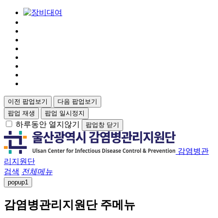
이전 팝업보기
다음 팝업보기
팝업 재생
팝업 일시정지
하루동안 열지않기
팝업창 닫기
감염병관
리지원단
검색
전체메뉴
popup
1
감염병관리지원단 주메뉴