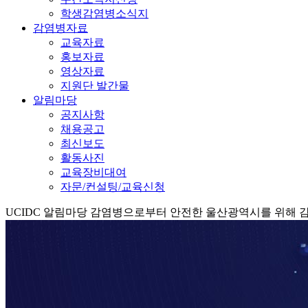
학생감염병소식지
감염병자료
교육자료
홍보자료
영상자료
지원단 발간물
알림마당
공지사항
채용공고
최신보도
활동사진
교육장비대여
자문/컨설팅/교육신청
UCIDC
알림마당
감염병으로부터 안전한 울산광역시를 위해 