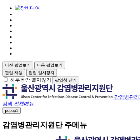
이전 팝업보기
다음 팝업보기
팝업 재생
팝업 일시정지
하루동안 열지않기
팝업창 닫기
감염병관리
검색
전체메뉴
popup
1
감염병관리지원단 주메뉴