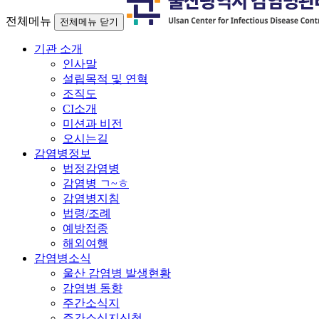
전체메뉴
전체메뉴 닫기
기관 소개
인사말
설립목적 및 연혁
조직도
CI소개
미션과 비전
오시는길
감염병정보
법정감염병
감염병 ㄱ~ㅎ
감염병지침
법령/조례
예방접종
해외여행
감염병소식
울산 감염병 발생현황
감염병 동향
주간소식지
주간소식지신청