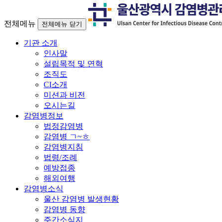
전체메뉴
전체메뉴 닫기
기관 소개
인사말
설립목적 및 연혁
조직도
CI소개
미션과 비전
오시는길
감염병정보
법정감염병
감염병 ㄱ~ㅎ
감염병지침
법령/조례
예방접종
해외여행
감염병소식
울산 감염병 발생현황
감염병 동향
주간소식지