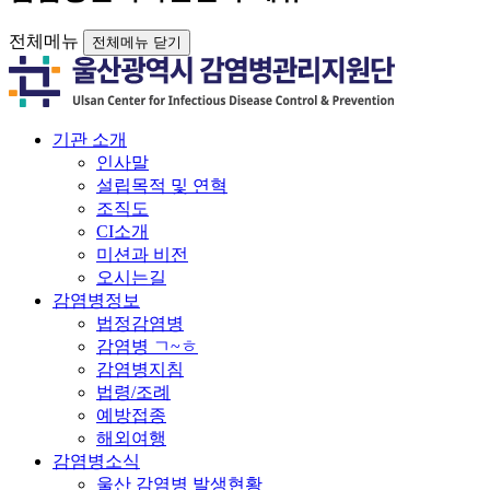
전체메뉴
전체메뉴 닫기
기관 소개
인사말
설립목적 및 연혁
조직도
CI소개
미션과 비전
오시는길
감염병정보
법정감염병
감염병 ㄱ~ㅎ
감염병지침
법령/조례
예방접종
해외여행
감염병소식
울산 감염병 발생현황