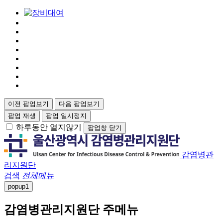
이전 팝업보기
다음 팝업보기
팝업 재생
팝업 일시정지
하루동안 열지않기
팝업창 닫기
감염병관
리지원단
검색
전체메뉴
popup
1
감염병관리지원단 주메뉴