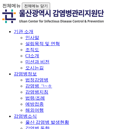
전체메뉴
전체메뉴 닫기
기관 소개
인사말
설립목적 및 연혁
조직도
CI소개
미션과 비전
오시는길
감염병정보
법정감염병
감염병 ㄱ~ㅎ
감염병지침
법령/조례
예방접종
해외여행
감염병소식
울산 감염병 발생현황
감염병 동향