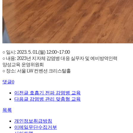
○ 일시: 2023. 5. 01.(월) 12:00~17:00
○ 내용: 2023년 지자체 감염병 대응 실무자 및 예비방역인력
양성교육 운영위원회
○ 장소: 서울 LW 컨벤션 크리스탈홀
댓글
0
이전글
호흡기 전파 감염병 교육
다음글
감염병 관리 맞춤형 교육
목록
개인정보취급방침
이메일무단수집거부