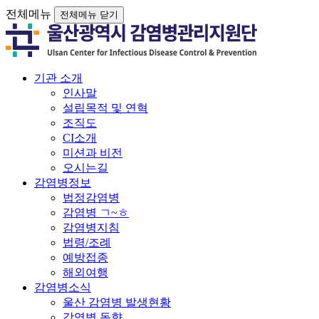
전체메뉴
전체메뉴 닫기
기관 소개
인사말
설립목적 및 연혁
조직도
CI소개
미션과 비전
오시는길
감염병정보
법정감염병
감염병 ㄱ~ㅎ
감염병지침
법령/조례
예방접종
해외여행
감염병소식
울산 감염병 발생현황
감염병 동향