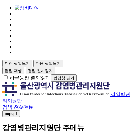
이전 팝업보기
다음 팝업보기
팝업 재생
팝업 일시정지
하루동안 열지않기
팝업창 닫기
감염병관
리지원단
검색
전체메뉴
popup
1
감염병관리지원단 주메뉴