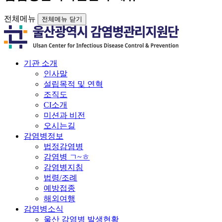
전체메뉴
전체메뉴 닫기
기관 소개
인사말
설립목적 및 연혁
조직도
CI소개
미션과 비전
오시는길
감염병정보
법정감염병
감염병 ㄱ~ㅎ
감염병지침
법령/조례
예방접종
해외여행
감염병소식
울산 감염병 발생현황