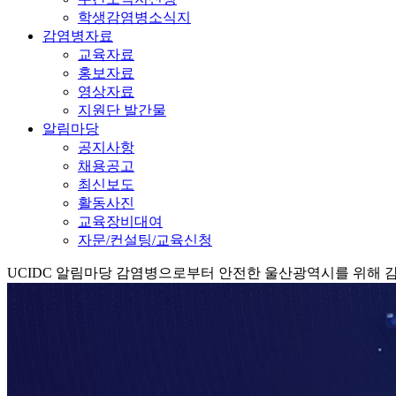
학생감염병소식지
감염병자료
교육자료
홍보자료
영상자료
지원단 발간물
알림마당
공지사항
채용공고
최신보도
활동사진
교육장비대여
자문/컨설팅/교육신청
UCIDC
알림마당
감염병으로부터 안전한 울산광역시를 위해 