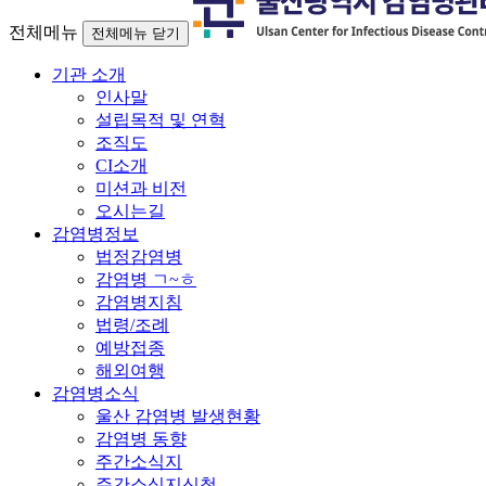
전체메뉴
전체메뉴 닫기
기관 소개
인사말
설립목적 및 연혁
조직도
CI소개
미션과 비전
오시는길
감염병정보
법정감염병
감염병 ㄱ~ㅎ
감염병지침
법령/조례
예방접종
해외여행
감염병소식
울산 감염병 발생현황
감염병 동향
주간소식지
주간소식지신청