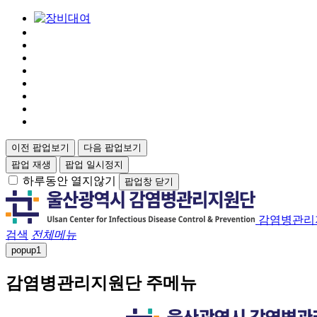
이전 팝업보기
다음 팝업보기
팝업 재생
팝업 일시정지
하루동안 열지않기
팝업창 닫기
감염병관리
검색
전체메뉴
popup
1
감염병관리지원단 주메뉴