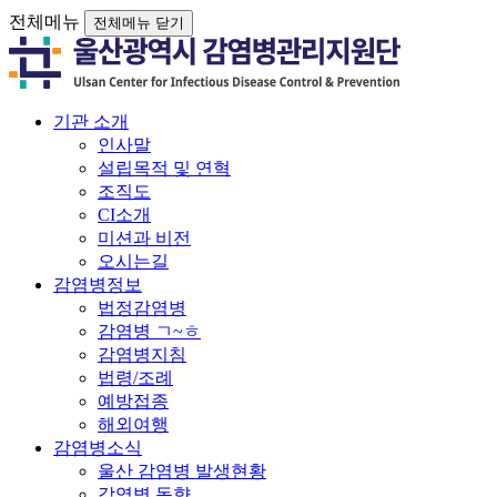
전체메뉴
전체메뉴 닫기
기관 소개
인사말
설립목적 및 연혁
조직도
CI소개
미션과 비전
오시는길
감염병정보
법정감염병
감염병 ㄱ~ㅎ
감염병지침
법령/조례
예방접종
해외여행
감염병소식
울산 감염병 발생현황
감염병 동향