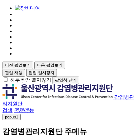
이전 팝업보기
다음 팝업보기
팝업 재생
팝업 일시정지
하루동안 열지않기
팝업창 닫기
감염병관
리지원단
검색
전체메뉴
popup
1
감염병관리지원단 주메뉴