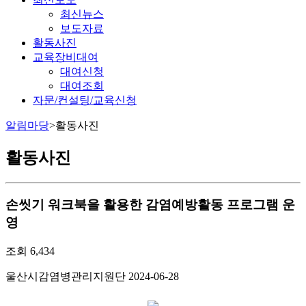
최신뉴스
보도자료
활동사진
교육장비대여
대여신청
대여조회
자문/컨설팅/교육신청
알림마당
>
활동사진
활동사진
손씻기 워크북을 활용한 감염예방활동 프로그램 운
영
조회
6,434
울산시감염병관리지원단
2024-06-28