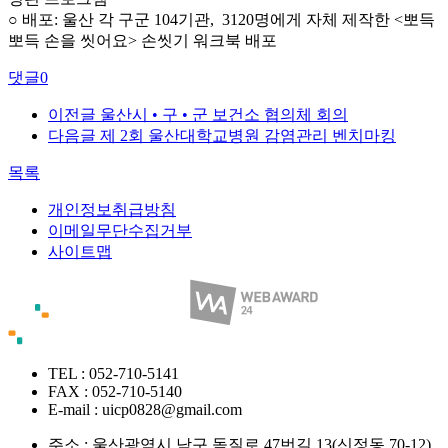
○ 배포: 울산 각 구군 104기관, 3120명에게 자체 제작한 <뽀득
뽀득 손을 씻어요> 손씻기 워크북 배포
댓글
0
이전글
울산시 • 구 • 군 보건소 협의체 회의
다음글
제 2회 울산대학교병원 감염관리 벤치마킹
목록
개인정보취급방침
이메일무단수집거부
사이트맵
TEL : 052-710-5141
FAX : 052-710-5140
E-mail : uicp0828@gmail.com
주소 :
울산광역시 남구 돋질로 47번길 13(신정동 70-12)