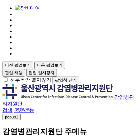
이전 팝업보기
다음 팝업보기
팝업 재생
팝업 일시정지
하루동안 열지않기
팝업창 닫기
감염병관
리지원단
검색
전체메뉴
popup
1
감염병관리지원단 주메뉴