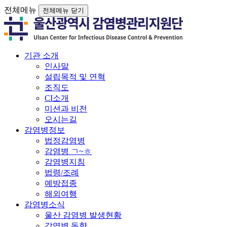
전체메뉴
전체메뉴 닫기
기관 소개
인사말
설립목적 및 연혁
조직도
CI소개
미션과 비전
오시는길
감염병정보
법정감염병
감염병 ㄱ~ㅎ
감염병지침
법령/조례
예방접종
해외여행
감염병소식
울산 감염병 발생현황
감염병 동향