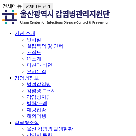
전체메뉴
전체메뉴 닫기
기관 소개
인사말
설립목적 및 연혁
조직도
CI소개
미션과 비전
오시는길
감염병정보
법정감염병
감염병 ㄱ~ㅎ
감염병지침
법령/조례
예방접종
해외여행
감염병소식
울산 감염병 발생현황
감염병 동향