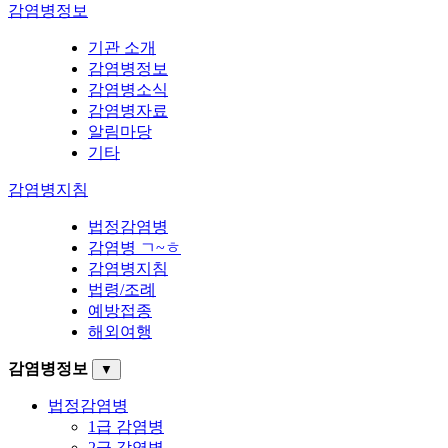
감염병정보
기관 소개
감염병정보
감염병소식
감염병자료
알림마당
기타
감염병지침
법정감염병
감염병 ㄱ~ㅎ
감염병지침
법령/조례
예방접종
해외여행
감염병정보
▼
법정감염병
1급 감염병
2급 감염병