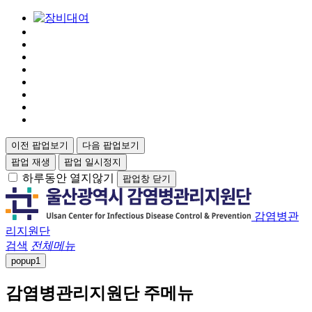
이전 팝업보기
다음 팝업보기
팝업 재생
팝업 일시정지
하루동안 열지않기
팝업창 닫기
감염병관
리지원단
검색
전체메뉴
popup
1
감염병관리지원단 주메뉴