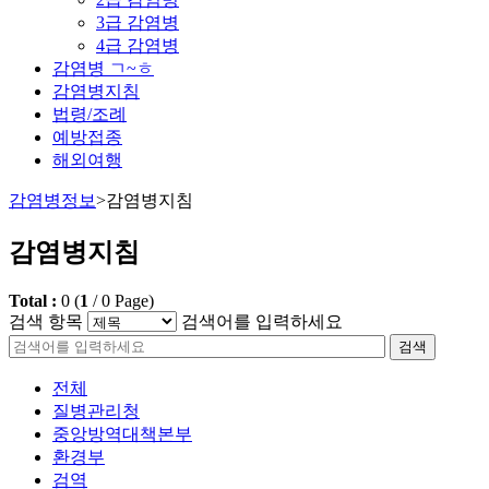
3급 감염병
4급 감염병
감염병 ㄱ~ㅎ
감염병지침
법령/조례
예방접종
해외여행
감염병정보
>
감염병지침
감염병지침
Total :
0
(
1
/
0
Page)
검색 항목
검색어를 입력하세요
검색
전체
질병관리청
중앙방역대책본부
환경부
검역