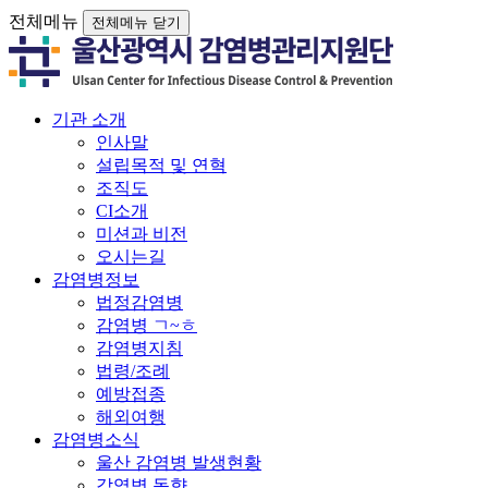
전체메뉴
전체메뉴 닫기
기관 소개
인사말
설립목적 및 연혁
조직도
CI소개
미션과 비전
오시는길
감염병정보
법정감염병
감염병 ㄱ~ㅎ
감염병지침
법령/조례
예방접종
해외여행
감염병소식
울산 감염병 발생현황
감염병 동향