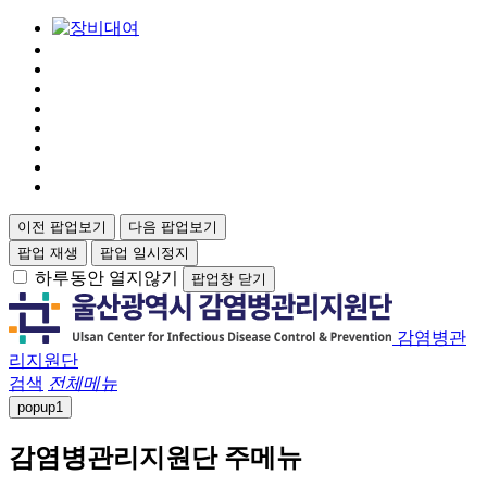
이전 팝업보기
다음 팝업보기
팝업 재생
팝업 일시정지
하루동안 열지않기
팝업창 닫기
감염병관
리지원단
검색
전체메뉴
popup
1
감염병관리지원단 주메뉴