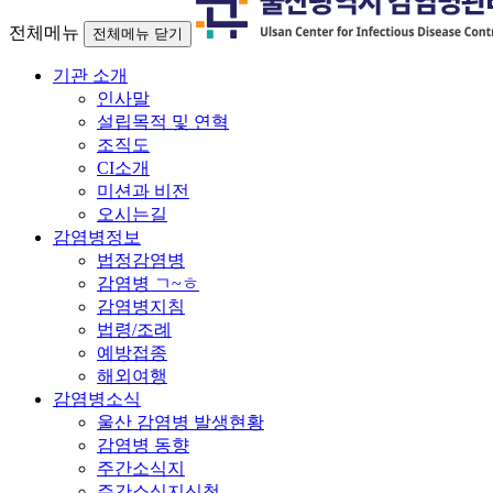
전체메뉴
전체메뉴 닫기
기관 소개
인사말
설립목적 및 연혁
조직도
CI소개
미션과 비전
오시는길
감염병정보
법정감염병
감염병 ㄱ~ㅎ
감염병지침
법령/조례
예방접종
해외여행
감염병소식
울산 감염병 발생현황
감염병 동향
주간소식지
주간소식지신청