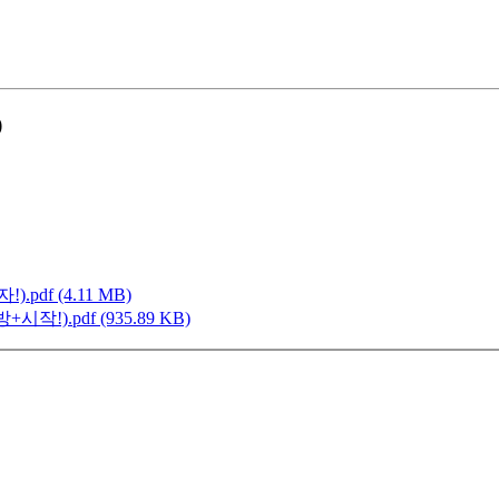
)
f (4.11 MB)
.pdf (935.89 KB)