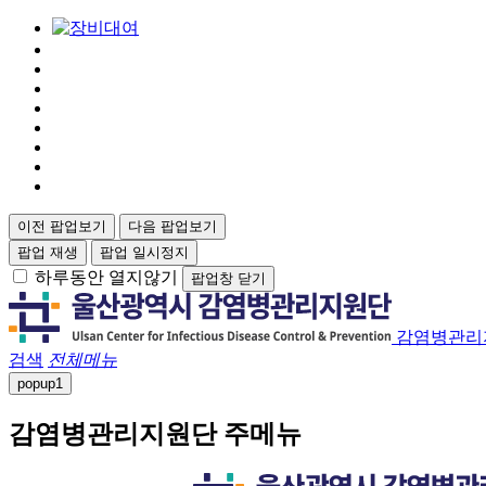
이전 팝업보기
다음 팝업보기
팝업 재생
팝업 일시정지
하루동안 열지않기
팝업창 닫기
감염병관리
검색
전체메뉴
popup
1
감염병관리지원단 주메뉴