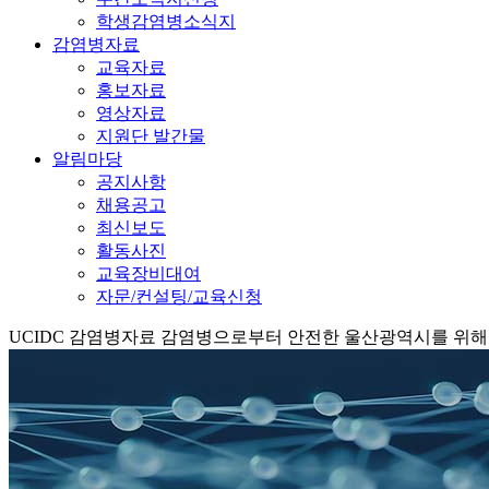
학생감염병소식지
감염병자료
교육자료
홍보자료
영상자료
지원단 발간물
알림마당
공지사항
채용공고
최신보도
활동사진
교육장비대여
자문/컨설팅/교육신청
UCIDC
감염병자료
감염병으로부터 안전한 울산광역시를 위해