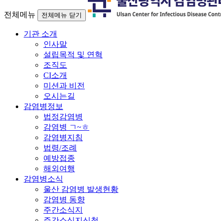
전체메뉴
전체메뉴 닫기
기관 소개
인사말
설립목적 및 연혁
조직도
CI소개
미션과 비전
오시는길
감염병정보
법정감염병
감염병 ㄱ~ㅎ
감염병지침
법령/조례
예방접종
해외여행
감염병소식
울산 감염병 발생현황
감염병 동향
주간소식지
주간소식지신청