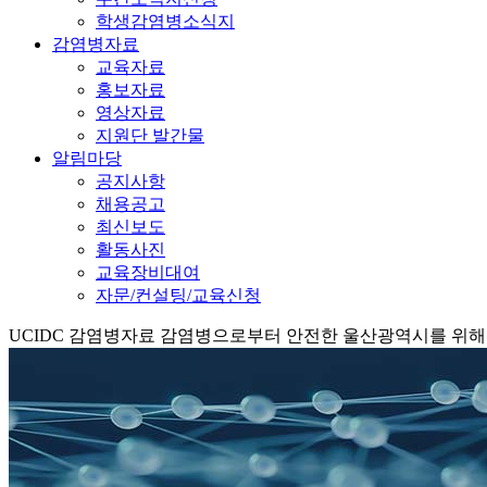
학생감염병소식지
감염병자료
교육자료
홍보자료
영상자료
지원단 발간물
알림마당
공지사항
채용공고
최신보도
활동사진
교육장비대여
자문/컨설팅/교육신청
UCIDC
감염병자료
감염병으로부터 안전한 울산광역시를 위해