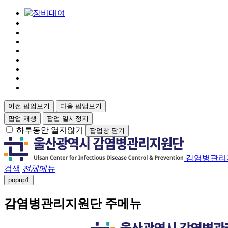
이전 팝업보기
다음 팝업보기
팝업 재생
팝업 일시정지
하루동안 열지않기
팝업창 닫기
감염병관리
검색
전체메뉴
popup
1
감염병관리지원단 주메뉴