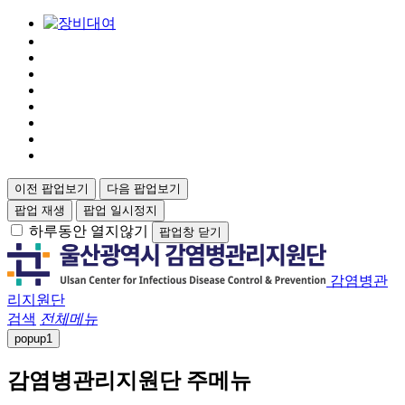
이전 팝업보기
다음 팝업보기
팝업 재생
팝업 일시정지
하루동안 열지않기
팝업창 닫기
감염병관
리지원단
검색
전체메뉴
popup
1
감염병관리지원단 주메뉴