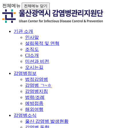
전체메뉴
전체메뉴 닫기
기관 소개
인사말
설립목적 및 연혁
조직도
CI소개
미션과 비전
오시는길
감염병정보
법정감염병
감염병 ㄱ~ㅎ
감염병지침
법령/조례
예방접종
해외여행
감염병소식
울산 감염병 발생현황
감염병 동향