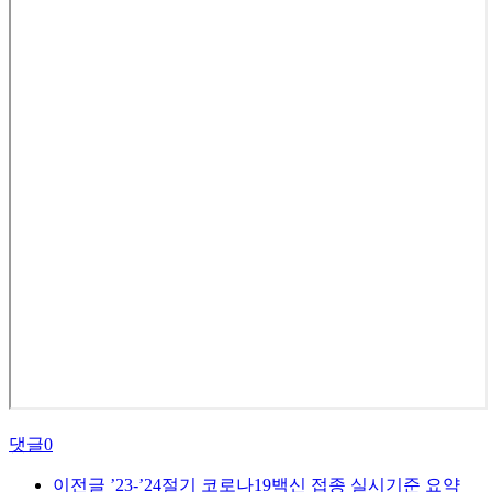
댓글
0
이전글
’23-’24절기 코로나19백신 접종 실시기준 요약