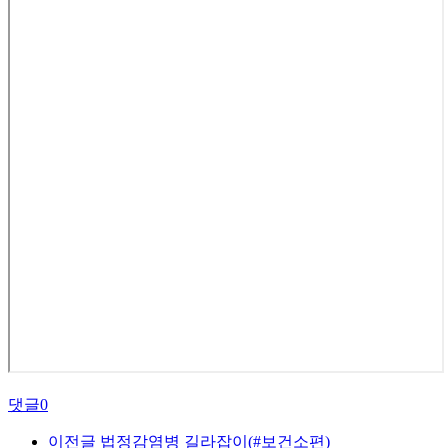
댓글
0
이전글
법정감염병 길라잡이(#보건소편)