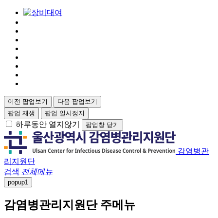
이전 팝업보기
다음 팝업보기
팝업 재생
팝업 일시정지
하루동안 열지않기
팝업창 닫기
감염병관
리지원단
검색
전체메뉴
popup
1
감염병관리지원단 주메뉴