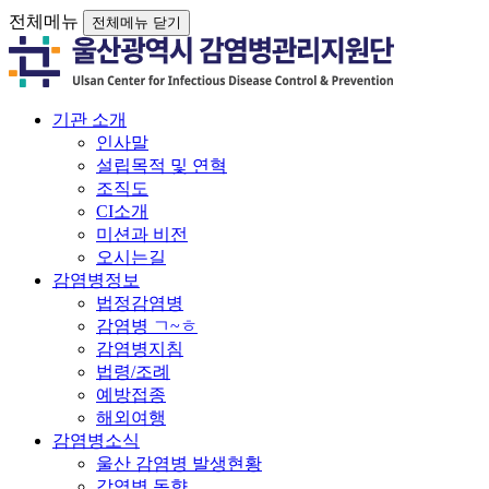
전체메뉴
전체메뉴 닫기
기관 소개
인사말
설립목적 및 연혁
조직도
CI소개
미션과 비전
오시는길
감염병정보
법정감염병
감염병 ㄱ~ㅎ
감염병지침
법령/조례
예방접종
해외여행
감염병소식
울산 감염병 발생현황
감염병 동향