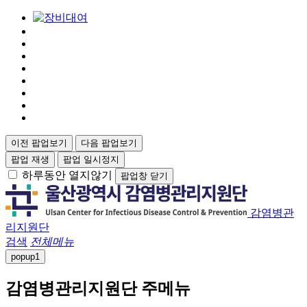
이전 팝업보기
다음 팝업보기
팝업 재생
팝업 일시정지
하루동안 열지않기
팝업창 닫기
감염병관
리지원단
검색
전체메뉴
popup
1
감염병관리지원단 주메뉴