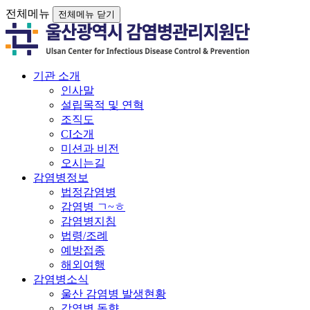
전체메뉴
전체메뉴 닫기
기관 소개
인사말
설립목적 및 연혁
조직도
CI소개
미션과 비전
오시는길
감염병정보
법정감염병
감염병 ㄱ~ㅎ
감염병지침
법령/조례
예방접종
해외여행
감염병소식
울산 감염병 발생현황
감염병 동향