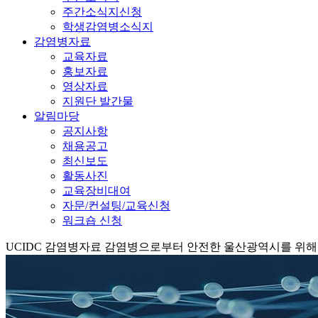
주간소식지신청
학생감염병소식지
감염병자료
교육자료
홍보자료
영상자료
지원단 발간물
알림마당
공지사항
채용공고
최신보도
활동사진
교육장비대여
자문/컨설팅/교육신청
워크숍 신청
UCIDC
감염병자료
감염병으로부터 안전한 울산광역시를 위해