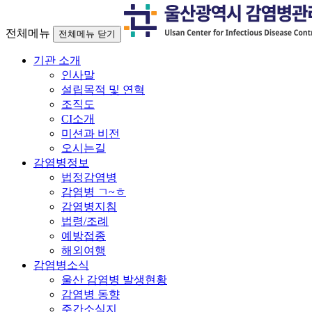
전체메뉴
전체메뉴 닫기
기관 소개
인사말
설립목적 및 연혁
조직도
CI소개
미션과 비전
오시는길
감염병정보
법정감염병
감염병 ㄱ~ㅎ
감염병지침
법령/조례
예방접종
해외여행
감염병소식
울산 감염병 발생현황
감염병 동향
주간소식지