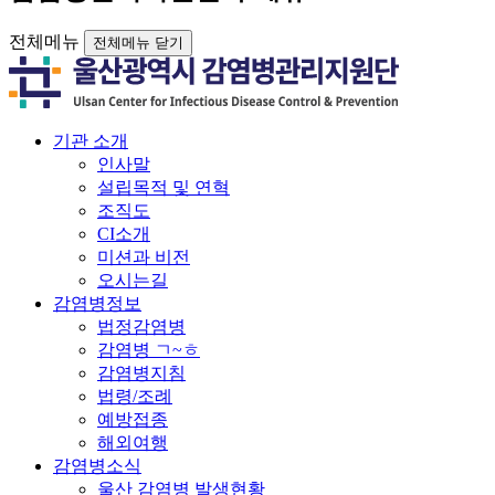
전체메뉴
전체메뉴 닫기
기관 소개
인사말
설립목적 및 연혁
조직도
CI소개
미션과 비전
오시는길
감염병정보
법정감염병
감염병 ㄱ~ㅎ
감염병지침
법령/조례
예방접종
해외여행
감염병소식
울산 감염병 발생현황