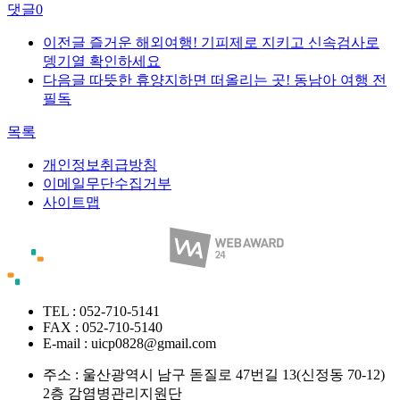
댓글
0
이전글
즐거운 해외여행! 기피제로 지키고 신속검사로
뎅기열 확인하세요
다음글
따뜻한 휴양지하면 떠올리는 곳! 동남아 여행 전
필독
목록
개인정보취급방침
이메일무단수집거부
사이트맵
TEL : 052-710-5141
FAX : 052-710-5140
E-mail : uicp0828@gmail.com
주소 :
울산광역시 남구 돋질로 47번길 13(신정동 70-12)
2층 감염병관리지원단