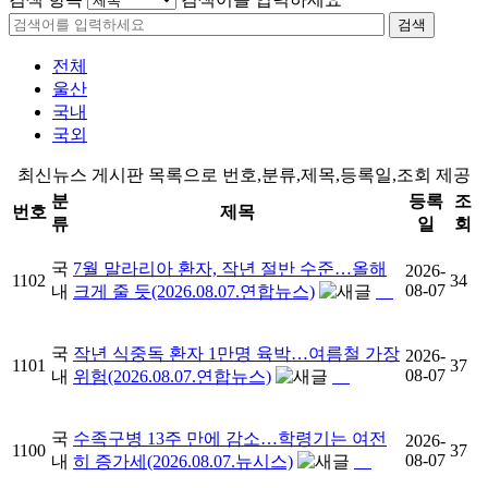
검색
전체
울산
국내
국외
최신뉴스 게시판 목록으로 번호,분류,제목,등록일,조회 제공
분
등록
조
번호
제목
류
일
회
국
7월 말라리아 환자, 작년 절반 수준…올해
2026-
1102
34
08-07
내
크게 줄 듯(2026.08.07.연합뉴스)
국
작년 식중독 환자 1만명 육박…여름철 가장
2026-
1101
37
08-07
내
위험(2026.08.07.연합뉴스)
국
수족구병 13주 만에 감소…학령기는 여전
2026-
1100
37
08-07
내
히 증가세(2026.08.07.뉴시스)