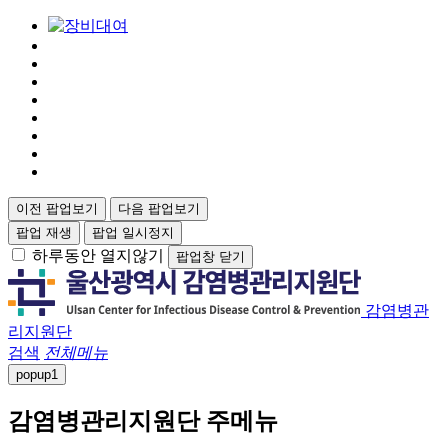
이전 팝업보기
다음 팝업보기
팝업 재생
팝업 일시정지
하루동안 열지않기
팝업창 닫기
감염병관
리지원단
검색
전체메뉴
popup
1
감염병관리지원단 주메뉴