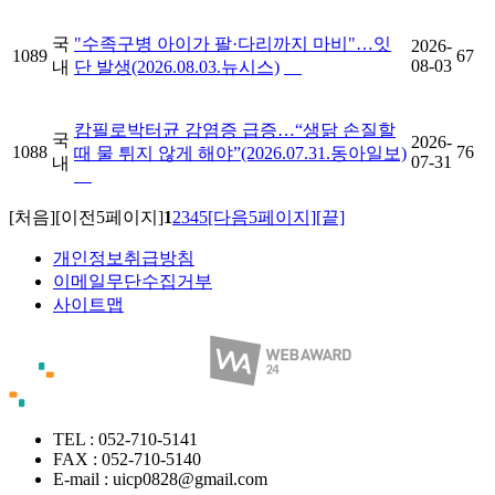
국
"수족구병 아이가 팔·다리까지 마비"…잇
2026-
1089
67
08-03
내
단 발생(2026.08.03.뉴시스)
캄필로박터균 감염증 급증…“생닭 손질할
국
2026-
1088
76
때 물 튀지 않게 해야”(2026.07.31.동아일보)
07-31
내
[처음]
[이전5페이지]
1
2
3
4
5
[다음5페이지]
[끝]
개인정보취급방침
이메일무단수집거부
사이트맵
TEL : 052-710-5141
FAX : 052-710-5140
E-mail : uicp0828@gmail.com