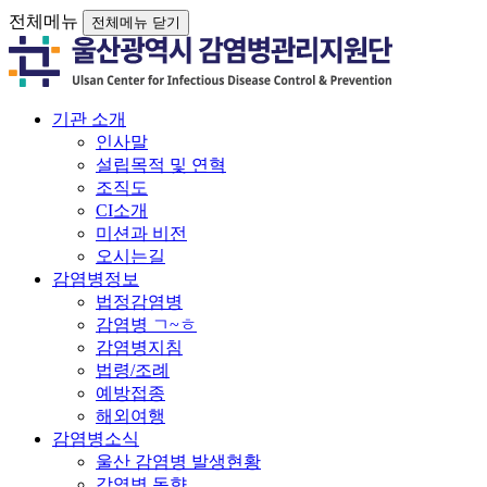
전체메뉴
전체메뉴 닫기
기관 소개
인사말
설립목적 및 연혁
조직도
CI소개
미션과 비전
오시는길
감염병정보
법정감염병
감염병 ㄱ~ㅎ
감염병지침
법령/조례
예방접종
해외여행
감염병소식
울산 감염병 발생현황
감염병 동향