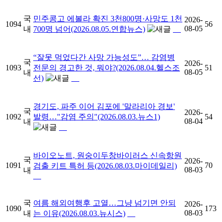
국
민주콩고 에볼라 확진 3천800명·사망도 1천
2026-
1094
56
08-05
내
700명 넘어(2026.08.05.연합뉴스)
“잘못 먹었다간 사망 가능성도”… 감염병
국
2026-
1093
전문의 경고한 것, 뭐야?(2026.08.04.헬스조
51
08-05
내
선)
경기도, 파주 이어 김포에 '말라리아 경보'
국
2026-
1092
발령…"감염 주의"(2026.08.03.뉴스1)
54
08-04
내
바이오노트, 원숭이두창바이러스 신속항원
국
2026-
1091
70
검출 키트 특허 등(2026.08.03.마이데일리)
08-03
내
국
여름 해외여행후 고열…그냥 넘기면 안되
2026-
1090
173
08-03
내
는 이유(2026.08.03.뉴시스)