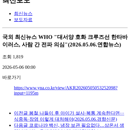
최신보도
최신뉴스
보도자료
국외
최신뉴스 WHO "대서양 호화 크루즈선 한타바
이러스, 사람 간 전파 의심"(2026.05.06.연합뉴스)
조회
1,819
2026-05-06 00:00
바로가기
https://www.yna.co.kr/view/AKR20260505053252098?
input=1195m
이전글
봄철 나들이 후 아이가 설사·복통 계속한다면···
식중독·장염 이렇게 대처해야(2026.05.06.경향신문)
다음글
코로나19 백신, 냉장 보관 필요없다…상온서 생