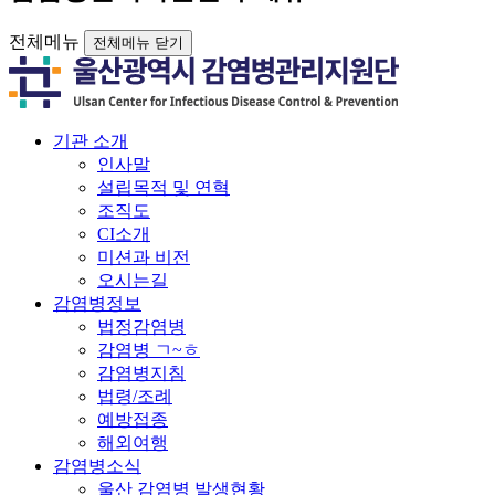
전체메뉴
전체메뉴 닫기
기관 소개
인사말
설립목적 및 연혁
조직도
CI소개
미션과 비전
오시는길
감염병정보
법정감염병
감염병 ㄱ~ㅎ
감염병지침
법령/조례
예방접종
해외여행
감염병소식
울산 감염병 발생현황