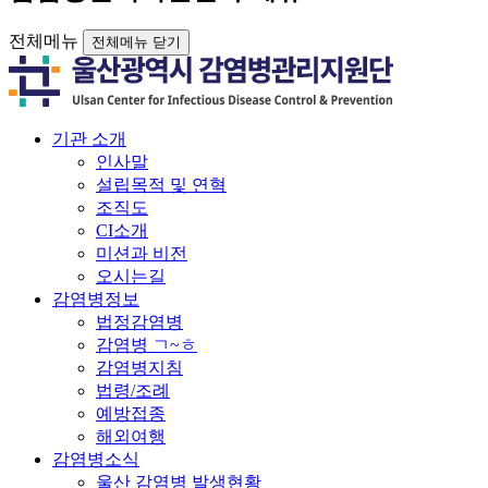
전체메뉴
전체메뉴 닫기
기관 소개
인사말
설립목적 및 연혁
조직도
CI소개
미션과 비전
오시는길
감염병정보
법정감염병
감염병 ㄱ~ㅎ
감염병지침
법령/조례
예방접종
해외여행
감염병소식
울산 감염병 발생현황