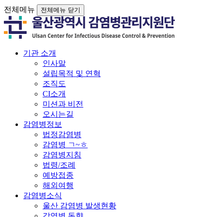
전체메뉴
전체메뉴 닫기
기관 소개
인사말
설립목적 및 연혁
조직도
CI소개
미션과 비전
오시는길
감염병정보
법정감염병
감염병 ㄱ~ㅎ
감염병지침
법령/조례
예방접종
해외여행
감염병소식
울산 감염병 발생현황
감염병 동향