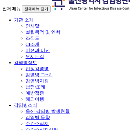
전체메뉴
전체메뉴 닫기
기관 소개
인사말
설립목적 및 연혁
조직도
CI소개
미션과 비전
오시는길
감염병정보
법정감염병
감염병 ㄱ~ㅎ
감염병지침
법령/조례
예방접종
해외여행
감염병소식
울산 감염병 발생현황
감염병 동향
주간소식지
주간소식지신청