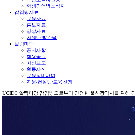
학생감염병소식지
감염병자료
교육자료
홍보자료
영상자료
지원단 발간물
알림마당
공지사항
채용공고
최신보도
활동사진
교육장비대여
자문/컨설팅/교육신청
UCIDC
알림마당
감염병으로부터 안전한 울산광역시를 위해 