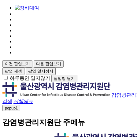
이전 팝업보기
다음 팝업보기
팝업 재생
팝업 일시정지
하루동안 열지않기
팝업창 닫기
감염병관리
검색
전체메뉴
popup
1
감염병관리지원단 주메뉴